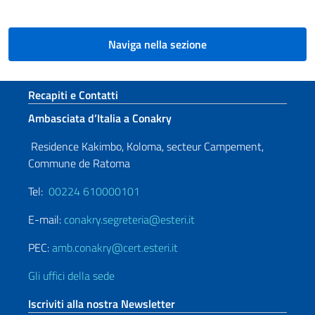
Naviga nella sezione
Sezione footer
Recapiti e Contatti
Ambasciata d’Italia a Conakry
Residence Kakimbo, Koloma, secteur Campement,
Commune de Ratoma
Tel:
00224 610000101
E-mail:
conakry.segreteria@esteri.it
PEC:
amb.conakry@cert.esteri.it
Gli uffici della sede
Iscriviti alla nostra Newsletter