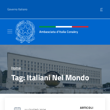
Salta al contenuto
IT
Governo Italiano
Intestazione sito, social e menù
Ambasciata d'Italia Conakry
Sito Ufficiale Ambasciata d'Italia a Conakry
Home
>
Tag:
Italiani Nel Mondo
ARTICOLI
11 GIUGNO 2026