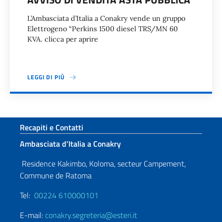
L’Ambasciata d’Italia a Conakry vende un gruppo
Elettrogeno “Perkins 1500 diesel TRS/MN 60
KVA. clicca per aprire
LEGGI DI PIÙ
Paginazione
Sezione footer
Recapiti e Contatti
Ambasciata d’Italia a Conakry
Residence Kakimbo, Koloma, secteur Campement,
Commune de Ratoma
Tel:
00224 610000101
E-mail:
conakry.segreteria@esteri.it