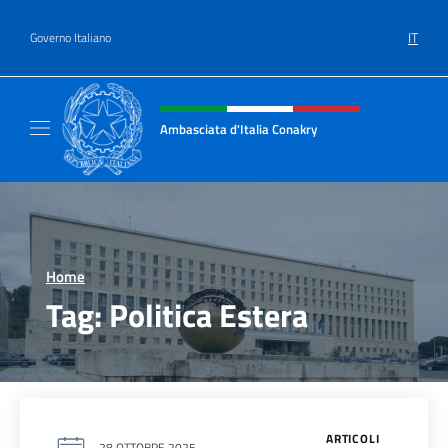
Salta al contenuto
IT
Governo Italiano
Intestazione sito, social e menù
Ambasciata d'Italia Conakry
Sito Ufficiale Ambasciata d'Italia a Conakry
Home
>
Tag:
Politica Estera
ARTICOLI
28 OTTOBRE 2025