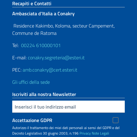
Paginazione
Sezione footer
Recapiti e Contatti
Ambasciata d’Italia a Conakry
Residence Kakimbo, Koloma, secteur Campement,
Commune de Ratoma
Tel:
00224 610000101
E-mail:
conakry.segreteria@esteri.it
PEC:
amb.conakry@cert.esteri.it
Gli uffici della sede
Iscriviti alla nostra Newsletter
Inserisci la tua email
Accettazione GDPR
Autorizzo il trattamento dei miei dati personali ai sensi del GDPR e del
Decreto Legislativo 30 giugno 2003, n.196
Privacy
Note Legali