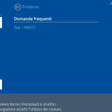
A
Europa.eu
Domande frequenti
Faq – MAECI
okies tecnici (necessari) e analitici.
ne di accessibilità
2026 Copyright Min
gazione accetti l'utilizzo dei cookies.
Internazionale