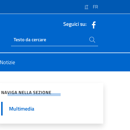
IT
FR
Seguici su:
Cerca nel sito
Ricerca sito live
Notizie
vidi sui Social Network
NAVIGA NELLA SEZIONE
Multimedia