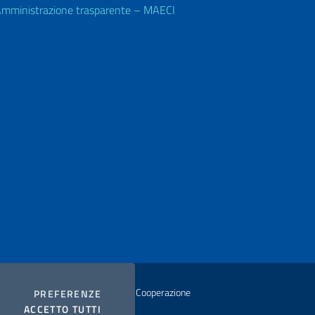
mministrazione trasparente – MAECI
istero degli Affari Esteri e della Cooperazione
COOKIES
PREFERENZE
I COOKIES
ACCETTO TUTTI