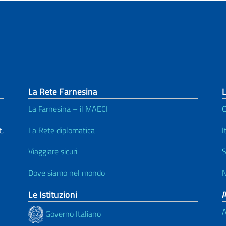
La Rete Farnesina
L
La Farnesina – il MAECI
C
,
La Rete diplomatica
I
Viaggiare sicuri
S
Dove siamo nel mondo
N
Le Istituzioni
A
Governo Italiano