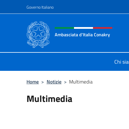
Salta al contenuto
Governo Italiano
Intestazione sito, social 
Ambasciata d'Italia Conakry
Sito Ufficiale Ambasciata d'Italia 
Chi si
Home
>
Notizie
>
Multimedia
Multimedia