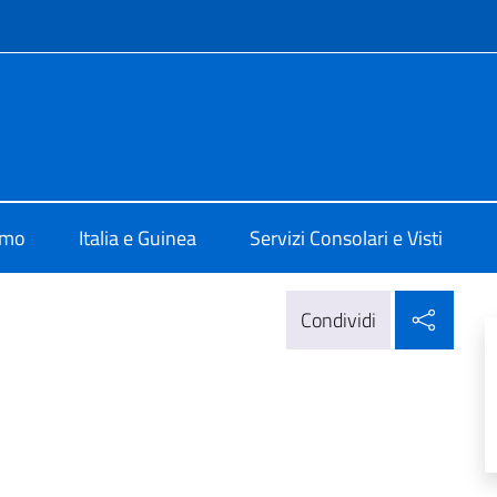
e menù
a Conakry
amo
Italia e Guinea
Servizi Consolari e Visti
Condi
Condividi