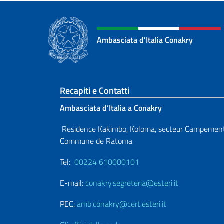
Ambasciata d'Italia Conakry
Sezione footer
Recapiti e Contatti
Ambasciata d’Italia a Conakry
Residence Kakimbo, Koloma, secteur Campement
Commune de Ratoma
Tel:
00224 610000101
E-mail:
conakry.segreteria@esteri.it
PEC:
amb.conakry@cert.esteri.it