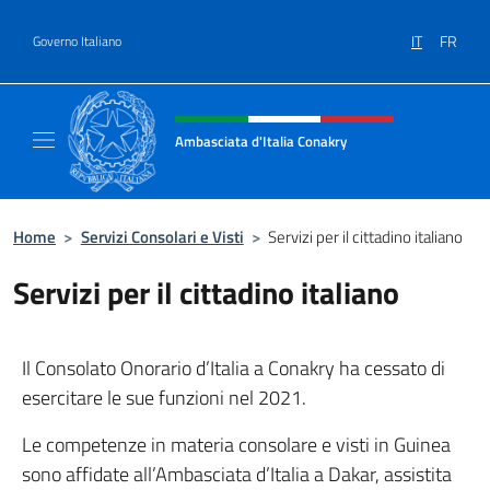
Salta al contenuto
IT
FR
Governo Italiano
Intestazione sito, social e menù
Ambasciata d'Italia Conakry
Sito Ufficiale Ambasciata d'Italia a Conakry
Home
>
Servizi Consolari e Visti
>
Servizi per il cittadino italiano
Servizi per il cittadino italiano
Il Consolato Onorario d’Italia a Conakry ha cessato di
esercitare le sue funzioni nel 2021.
Le competenze in materia consolare e visti in Guinea
sono affidate all’Ambasciata d’Italia a Dakar, assistita