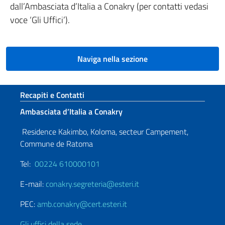
dall’Ambasciata d’Italia a Conakry (per contatti vedasi
voce ‘Gli Uffici’).
Naviga nella sezione
Sezione footer
Recapiti e Contatti
Ambasciata d’Italia a Conakry
Residence Kakimbo, Koloma, secteur Campement,
Commune de Ratoma
Tel:
00224 610000101
E-mail:
conakry.segreteria@esteri.it
PEC:
amb.conakry@cert.esteri.it
Gli uffici della sede