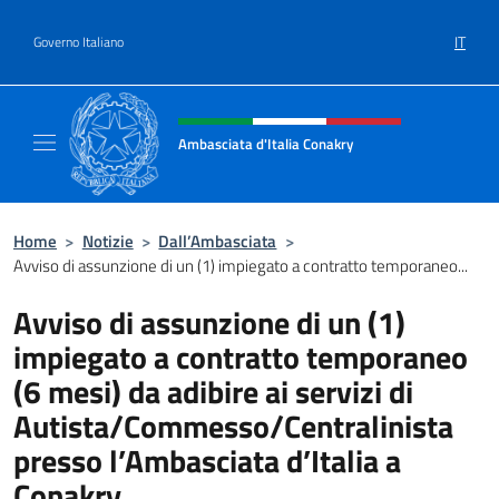
Salta al contenuto
IT
Governo Italiano
Intestazione sito, social e menù
Ambasciata d'Italia Conakry
Sito Ufficiale Ambasciata d'Italia a Conakry
Home
>
Notizie
>
Dall’Ambasciata
>
Avviso di assunzione di un (1) impiegato a contratto temporaneo...
Avviso di assunzione di un (1)
impiegato a contratto temporaneo
(6 mesi) da adibire ai servizi di
Autista/Commesso/Centralinista
presso l’Ambasciata d’Italia a
Conakry