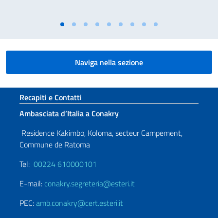
Naviga nella sezione
Sezione footer
Recapiti e Contatti
Ambasciata d’Italia a Conakry
Residence Kakimbo, Koloma, secteur Campement,
Commune de Ratoma
Tel:
00224 610000101
E-mail:
conakry.segreteria@esteri.it
PEC:
amb.conakry@cert.esteri.it