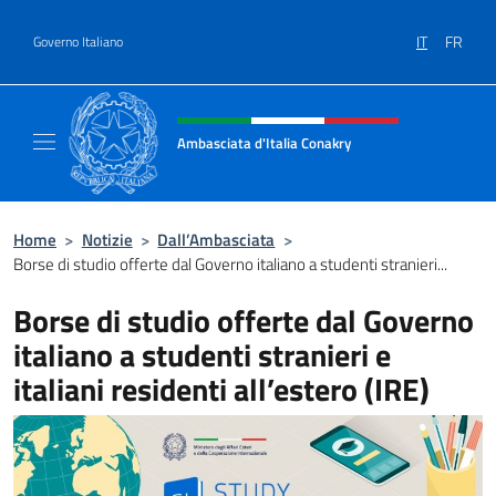
Salta al contenuto
IT
FR
Governo Italiano
Intestazione sito, social e menù
Ambasciata d'Italia Conakry
Sito Ufficiale Ambasciata d'Italia a Conakry
Home
>
Notizie
>
Dall’Ambasciata
>
Borse di studio offerte dal Governo italiano a studenti stranieri...
Borse di studio offerte dal Governo
italiano a studenti stranieri e
italiani residenti all’estero (IRE)