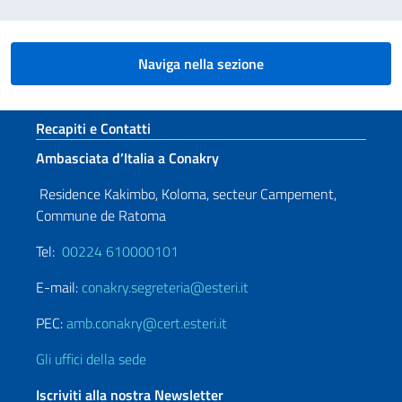
Naviga nella sezione
Sezione footer
Recapiti e Contatti
Ambasciata d’Italia a Conakry
Residence Kakimbo, Koloma, secteur Campement,
Commune de Ratoma
Tel:
00224 610000101
E-mail:
conakry.segreteria@esteri.it
PEC:
amb.conakry@cert.esteri.it
Gli uffici della sede
Iscriviti alla nostra Newsletter