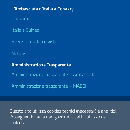
L’Ambasciata d’Italia a Conakry
Chi siamo
Italia e Guinea
Servizi Consolari e Visti
Notizie
Amministrazione Trasparente
Amministrazione trasparente – Ambasciata
Amministrazione trasparente – MAECI
Link Utili
Note legali
Privacy e cookie policy
Dichiarazione di accessibilità
Questo sito utilizza cookies tecnici (necessari) e analitici.
Proseguendo nella navigazione accetti l'utilizzo dei
cookies.