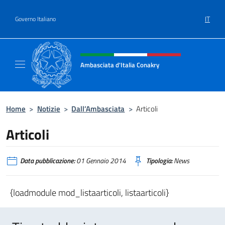
Salta al contenuto
IT
Governo Italiano
Intestazione sito, social e menù
Ambasciata d'Italia Conakry
Sito Ufficiale Ambasciata d'Italia a Conakry
Home
>
Notizie
>
Dall’Ambasciata
>
Articoli
Articoli
Data pubblicazione:
01 Gennaio 2014
Tipologia:
News
{loadmodule mod_listaarticoli, listaarticoli}