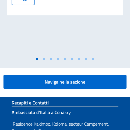
Naviga nella sezione
Sezione footer
Recapiti e Contatti
Ambasciata d’Italia a Conakry
Residence Kakimbo, Koloma, secteur Campement,