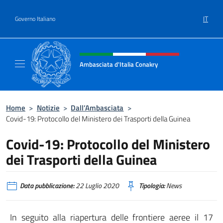
Salta al contenuto
IT
Governo Italiano
Intestazione sito, social e menù
Ambasciata d'Italia Conakry
Sito Ufficiale Ambasciata d'Italia a Conakry
Home
>
Notizie
>
Dall’Ambasciata
>
Covid-19: Protocollo del Ministero dei Trasporti della Guinea
Covid-19: Protocollo del Ministero
dei Trasporti della Guinea
Data pubblicazione:
22 Luglio 2020
Tipologia:
News
In seguito alla riapertura delle frontiere aeree il 17