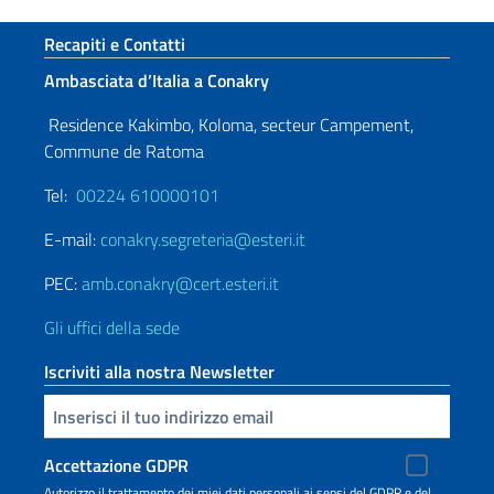
Sezione footer
Recapiti e Contatti
Ambasciata d’Italia a Conakry
Residence Kakimbo, Koloma, secteur Campement,
Commune de Ratoma
Tel:
00224 610000101
E-mail:
conakry.segreteria@esteri.it
PEC:
amb.conakry@cert.esteri.it
Gli uffici della sede
Iscriviti alla nostra Newsletter
Inserisci la tua email
Accettazione GDPR
Autorizzo il trattamento dei miei dati personali ai sensi del GDPR e del